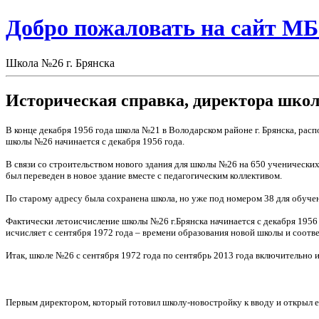
Добро пожаловать на сайт М
Школа №26 г. Брянска
Историческая справка, директора шко
В конце декабря 1956 года школа №21 в Володарском районе г. Брянска, расп
школы №26 начинается с декабря 1956 года.
В связи со строительством нового здания для школы №26 на 650 ученических
был переведен в новое здание вместе с педагогическим коллективом.
По старому адресу была сохранена школа, но уже под номером 38 для обуч
Фактически летоисчисление школы №26 г.Брянска начинается с декабря 1956
исчисляет с сентября 1972 года – времени образования новой школы и соотв
Итак, школе №26 с сентября 1972 года по сентябрь 2013 года включительно и
Первым директором, который готовил школу-новостройку к вводу и открыл ее