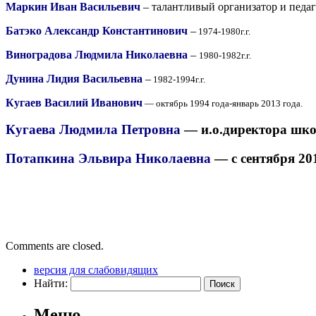
Маркин Иван Васильевич
–
талантливый организатор и педаг
Батэко Александр Константинович
–
1974-1980г.г.
Виноградова Людмила Николаевна
–
1980-1982г.г.
Дунина Лидия Васильевна
–
1982-1994г.г.
Кугаев Василий Иванович
— октябрь 1994 года-январь 2013 года.
Кугаева Людмила Петровна
— и.о.директора школ
Потапкина Эльвира Николаевна
— с сентября 201
Comments are closed.
версия для слабовидящих
Найти:
Меню