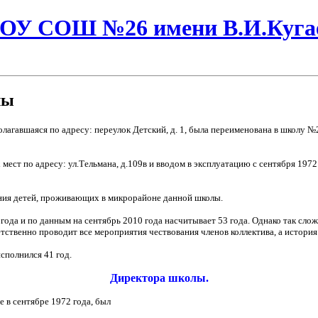
БОУ СОШ №26 имени В.И.Кугае
лы
олагавшаяся по адресу: переулок Детский, д. 1, была переименована в школу №
 мест по адресу: ул.Тельмана, д.109в и вводом в эксплуатацию с сентября 1
ения детей, проживающих в микрорайоне данной школы.
 года и по данным на сентябрь 2010 года насчитывает 53 года. Однако так с
етственно проводит все мероприятия чествования членов коллектива, а истори
сполнился 41 год.
Директора школы.
 в сентябре 1972 года, был