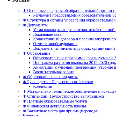
∗ Основные сведения об образовательной организ
Регламент предоставления образовательной у
∗ Структура и органы управления образовательной
∗ Документы
Устав школы, план финансово-хозяйственной 
Локальные акты
Коллективный договор и правила внутреннего
Отчет самообследования
Документы из инспектирующих организаций
∗ Образование
Образовательные программы, реализуемые 
Программа развития школы на 2015-2020 год
Аннотации к учебным программам. Рабочие 
Воспитательная работа
∗ Образовательные стандарты
∗ Руководство. Педагогический состав
Коллектив
∗ Материально-техническое обеспечение и оснащен
∗ Стипендии. Трудоустройство выпускников
∗ Платные образовательные услуги
∗ Финансовая деятельность школы
∗ Вакантные места для приема (перевода)
Новости