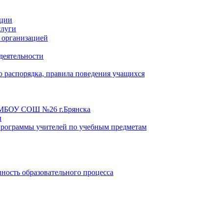
ации
слуги
 организацией
деятельности
 распорядка, правила поведения учащихся
в МБОУ СОШ №26 г.Брянска
ы
программы учителей по учебным предметам
ность образовательного процесса